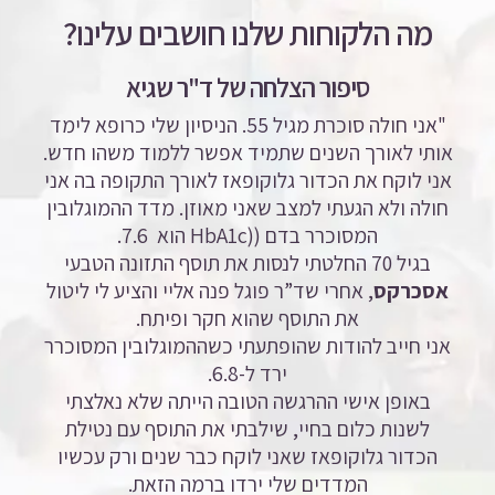
מה הלקוחות שלנו חושבים עלינו?
סיפור הצלחה של ד"ר שגיא
"אני חולה סוכרת מגיל 55. הניסיון שלי כרופא לימד
אותי לאורך השנים שתמיד אפשר ללמוד משהו חדש.
אני לוקח את הכדור גלוקופאז לאורך התקופה בה אני
חולה ולא הגעתי למצב שאני מאוזן. מדד ההמוגלובין
המסוכרר בדם ((HbA1c
הוא 7.6.
בגיל 70 החלטתי לנסות את תוסף התזונה הטבעי
אסכרקס
, אחרי שד”ר פוגל פנה אליי והציע לי ליטול
את התוסף שהוא חקר ופיתח.
אני חייב להודות שהופתעתי כשההמוגלובין המסוכרר
ירד ל-6.8.
באופן אישי ההרגשה הטובה הייתה שלא נאלצתי
לשנות כלום בחיי, שילבתי את התוסף עם נטילת
הכדור גלוקופאז שאני לוקח כבר שנים ורק עכשיו
המדדים שלי ירדו ברמה הזאת.