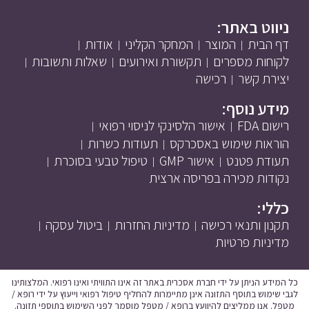
ניווט באתר:
דף הבית
המוצר
המחקר הקליני
אודות
לקוחות מספרים
תקשורת ואירועים
שאלות ותשובות
יצירת קשר
רכישה
מידע נוסף:
רישום FDA
אישור הלסינקי לניסוי רפואי
הוראות שימוש באסכרקס
תעודות כשרות
תעודת פטנט
אישור GMP
טיפול טבעי בסוכרת
נקודות מכירה בפריסה ארצית
כללי:
תקנון ותנאי רכישה
מדיניות החזרות
ביטול עסקה
מדיניות פרטיות
כל המידע הניתן על ידי חברת אסכרית באתר זה אינו התוויתי ואינו רפואי. המלצותינו
לגבי שימוש בתוסף התזונה אינן מתיימרות להחליף טיפול רפואי וייעוץ על ידי רופא /
מטפל. אנו ממליצים להיוועץ ברופא / מטפל מוסמך לפני השימוש בתוספי תזונה.