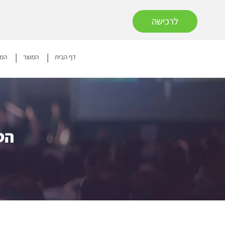
לרכישה
דף הבית
המוצר
המח
הט