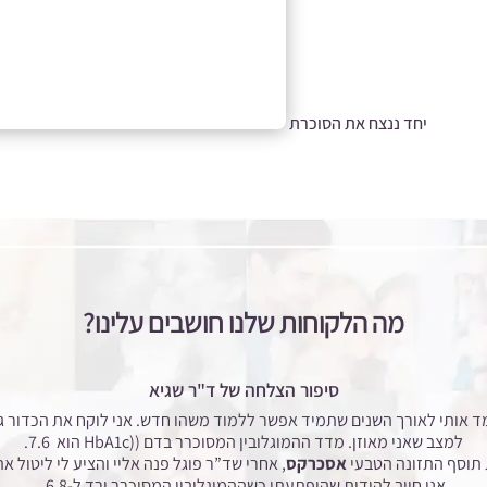
יחד ננצח את הסוכרת
מה הלקוחות שלנו חושבים עלינו?
סיפור הצלחה של ד"ר שגיא
 הניסיון שלי כרופא לימד אותי לאורך השנים שתמיד אפשר ללמוד משהו חדש. אני לוקח את
למצב שאני מאוזן. מדד ההמוגלובין המסוכרר בדם ((HbA1c
הוא 7.6.
אסכרקס
, אחרי שד”ר פוגל פנה אליי והציע לי ליטול 
אני חייב להודות שהופתעתי כשההמוגלובין המסוכרר ירד ל-6.8.