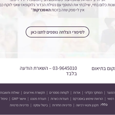
ות כלום בחיי, שילבתי את התוסף עם נטילת הכדור גלוקופאז שאני לוקח כב
אין לי ספק שזה בזכות
האסכרקס!
"
לסיפורי הצלחה נוספים לחצו כאן
03-9645010 –
השארת הודעה
ישה במקום בתיאום
בלבד
המוצר
המחקר הקליני
אודות
לקוחות מספרים
תקשורת ואירועים
שאלות ותשובות
 רפואי
הוראות שימוש באסכרקס
תעודות כשרות
תעודת פטנט
אישור GMP
טיפול 
כללי:
תקנון ותנאי רכישה
מדיניות החזרות
ביטול עסקה
מדיניות פרטיות