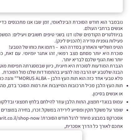
נובמבר הוא חודש הסוכרת הבינלאומי, זמן שבו אנו מתכנסים כד
אנשים ברחבי העולם.
בניוזלטרים הקודמים שלנו דנו בשני טיפים חשובים ויעילים: המש
פעילות גופנית סדירה (להכניס לינק).
הטיפ השלישי והאחרון בסדרה הוא – רתמו את כוחו של הטבע!
סוכרת היא יותר מסתם מצב רפואי, זהו אתגר יומיומי. עם זאת, 
יותר ואת הגוף שלכם לבריא יותר.
הגברת המודעות לסוכרת היא חיונית, כיוון שבמסגרתה תפיסות מו
הבנה שלטבע יש הרבה מה להציע בהתמודדות שלנו מול הסוכרת.
פלא טבעי אחד כזה הוא תות העץ הלבן – MORUS ALBA”” והנה כמה יתרונות שלו:
תות העץ הלבן מכיל תרכובות המייצבות את רמות הסוכר בדם, מה 
או אנשים בסיכון.
עמוס בנוגדי חמצון, התות הלבן עוזר להילחם בלחץ חמצוני ובדלקות
שומר על משקל תקין ומסייע לירידה במשקל.זכרו, בחירה במוצרים ה
אסכרקס במבצע מיוחד לרגל חודש הסוכרת!
now/
rit.co.il/shop-
אתכם לאורך כל הדרך אסכרית,