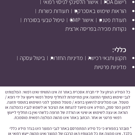
רישום FDA
אישור הלסינקי לניסוי רפואי
הוראות שימוש באסכרקס
תעודות כשרות
תעודת פטנט
אישור GMP
טיפול טבעי בסוכרת
נקודות מכירה בפריסה ארצית
כללי:
תקנון ותנאי רכישה
מדיניות החזרות
ביטול עסקה
מדיניות פרטיות
כל המידע הניתן על ידי חברת אסכרית באתר זה אינו התוויתי ואינו רפואי. המלצותינו
לגבי שימוש בתוסף התזונה אינן מתיימרות להחליף טיפול רפואי וייעוץ על ידי רופא /
מטפל. אנו ממליצים להיוועץ ברופא / מטפל מוסמך לפני השימוש בתוספי תזונה.
למען הסר ספק, המידע אינו מיועד להנחות את הציבור או לשמש לגביו כהמלצה או
הוראה או עצה לשימוש או שינוי או הורדה של תרופה כלשהי ואין בו תחליף לייעוץ
רפואי פרטני או אחר. הכתוב באתר אינו מהווה המלצה רפואית מוסמכת.
* מובהר במפורש כי כל מידע המתפרסם באתר לגבי המוצר הינו בגדר מידע כללי
בלבד, אינו ממצה את כל תכונותיו ו/או הרכבו של המוצר ואינו מהווה ייעוץ רפואי או