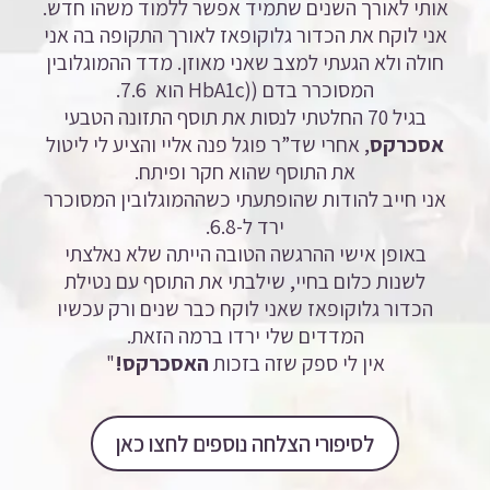
אותי לאורך השנים שתמיד אפשר ללמוד משהו חדש.
אני לוקח את הכדור גלוקופאז לאורך התקופה בה אני
חולה ולא הגעתי למצב שאני מאוזן. מדד ההמוגלובין
המסוכרר בדם ((HbA1c
הוא 7.6.
בגיל 70 החלטתי לנסות את תוסף התזונה הטבעי
אסכרקס
, אחרי שד”ר פוגל פנה אליי והציע לי ליטול
את התוסף שהוא חקר ופיתח.
אני חייב להודות שהופתעתי כשההמוגלובין המסוכרר
ירד ל-6.8.
באופן אישי ההרגשה הטובה הייתה שלא נאלצתי
לשנות כלום בחיי, שילבתי את התוסף עם נטילת
הכדור גלוקופאז שאני לוקח כבר שנים ורק עכשיו
המדדים שלי ירדו ברמה הזאת.
אין לי ספק שזה בזכות
האסכרקס!
"
לסיפורי הצלחה נוספים לחצו כאן