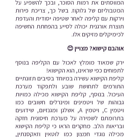
המווסתים את רמות הסוכר, ובכך להשפיע על
המטבוליזם של גלוקוז. בשל כך, צריכת פירות
וירקות עם קליפה לאחר שטיפה יסודית והעדפת
תוצרת אורגנית יכולה לסייע בהפחתת החשיפה
לכימיקלים מזיקים אלו.
אוהבם קישוא? מצויין
😊
ירק שמאוד מומלץ לאכול עם הקליפה בנוסף
לתפוחים כפי שראינו, הוא הקישוא!
קליפת הקישוא עשירה במיוחד בסיבים תזונתיים
התורמים לתחושת שובע ולתפקוד מערכת
העיכול. בנוסף, קליפת הקישוא מכילה כמויות
גבוהות של ויטמינים ומינרלים חשובים כמו
ויטמין C, ויטמין A, אשלגן ומגנזיום, שידועים
בתרומתם לשמירה על מערכת חיסונית חזקה
ובריאות הלב. מחקרים הראו כי קליפת הקישוא
מכילה נוגדי חמצון כמו לוטאין וזאקסנתין,