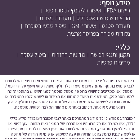
מידע נוסף:
רישום FDA
אישור הלסינקי לניסוי רפואי
הוראות שימוש באסכרקס
תעודות כשרות
תעודת פטנט
אישור GMP
טיפול טבעי בסוכרת
נקודות מכירה בפריסה ארצית
כללי:
תקנון ותנאי רכישה
מדיניות החזרות
ביטול עסקה
מדיניות פרטיות
כל המידע הניתן על ידי חברת אסכרית באתר זה אינו התוויתי ואינו רפואי. המלצותינו
לגבי שימוש בתוסף התזונה אינן מתיימרות להחליף טיפול רפואי וייעוץ על ידי רופא /
מטפל. אנו ממליצים להיוועץ ברופא / מטפל מוסמך לפני השימוש בתוספי תזונה.
למען הסר ספק, המידע אינו מיועד להנחות את הציבור או לשמש לגביו כהמלצה או
הוראה או עצה לשימוש או שינוי או הורדה של תרופה כלשהי ואין בו תחליף לייעוץ
רפואי פרטני או אחר. הכתוב באתר אינו מהווה המלצה רפואית מוסמכת.
* מובהר במפורש כי כל מידע המתפרסם באתר לגבי המוצר הינו בגדר מידע כללי
בלבד, אינו ממצה את כל תכונותיו ו/או הרכבו של המוצר ואינו מהווה ייעוץ רפואי או
מקצועי. למען הסר ספק, המידע וההמלצות באתר אינן מיועדים להנחות את הציבור
או לשמש לגביו כהמלצה או הוראה או עצה לשימוש או שינוי או הורדה של תרופה