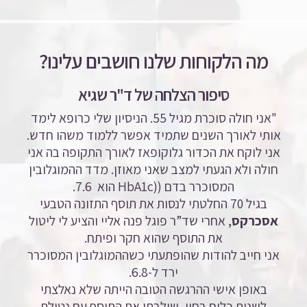
מה הלקוחות שלנו חושבים עלינו?
סיפור הצלחה של ד"ר שגיא
"אני חולה סוכרת מגיל 55. הניסיון שלי כרופא לימד
אותי לאורך השנים שתמיד אפשר ללמוד משהו חדש.
אני לוקח את הכדור גלוקופאז לאורך התקופה בה אני
חולה ולא הגעתי למצב שאני מאוזן. מדד ההמוגלובין
המסוכרר בדם ((HbA1c
הוא 7.6.
בגיל 70 החלטתי לנסות את תוסף התזונה הטבעי
אסכרקס
, אחרי שד”ר פוגל פנה אליי והציע לי ליטול
את התוסף שהוא חקר ופיתח.
אני חייב להודות שהופתעתי כשההמוגלובין המסוכרר
ירד ל-6.8.
באופן אישי ההרגשה הטובה הייתה שלא נאלצתי
לשנות כלום בחיי, שילבתי את התוסף עם נטילת