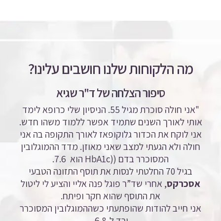
מה הלקוחות שלנו חושבים עלינו?
סיפור הצלחה של ד"ר שגיא
"אני חולה סוכרת מגיל 55. הניסיון שלי כרופא לימד
אותי לאורך השנים שתמיד אפשר ללמוד משהו חדש.
אני לוקח את הכדור גלוקופאז לאורך התקופה בה אני
חולה ולא הגעתי למצב שאני מאוזן. מדד ההמוגלובין
המסוכרר בדם ((HbA1c
הוא 7.6.
בגיל 70 החלטתי לנסות את תוסף התזונה הטבעי
אסכרקס
, אחרי שד”ר פוגל פנה אליי והציע לי ליטול
את התוסף שהוא חקר ופיתח.
אני חייב להודות שהופתעתי כשההמוגלובין המסוכרר
ירד ל-6.8.