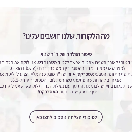
מה הלקוחות שלנו חושבים עלינו?
סיפור הצלחה של ד"ר שגיא
 הניסיון שלי כרופא לימד אותי לאורך השנים שתמיד אפשר ללמוד משהו חדש. אני לוקח את
למצב שאני מאוזן. מדד ההמוגלובין המסוכרר בדם ((HbA1c
הוא 7.6.
אסכרקס
, אחרי שד”ר פוגל פנה אליי והציע לי ליטול 
אני חייב להודות שהופתעתי כשההמוגלובין המסוכרר ירד ל-6.8.
ות כלום בחיי, שילבתי את התוסף עם נטילת הכדור גלוקופאז שאני לוקח כב
אין לי ספק שזה בזכות
האסכרקס!
"
לסיפורי הצלחה נוספים לחצו כאן