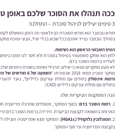
ככה תנהלו את הסוכר שלכם באופן טב
3 טיפים יעילים לניהול סוכרת – התחלנו!
חודש נובמבר הוא חודש הסוכרת הבינלאומי וזה הזמן המושלם לקחת
במהלך נובמבר נצייד אתכם בכל שבוע בכלי יעיל, טבעי ומוכח מחקר
הטיפ השבועי הראשון הוא נשימות.
לחץ הוא שחקן משמעותי בטיפול בסוכרת ולא חסר לנו ממנו בימים 
לעלייה ברמות הסוכר בדם.
לא מעט מחקרים מצאו כי שילוב תרגילי נשימה בשגרת היומיום שלכ
מחקר מעניין ממאי 2018 שכותרתו “
ורמות אינסולין
בחולים עם מחלת עורקים כליליים”, נועד להער
בחולים עם מחלת עורקים כליליים (CAD).
הנה המסקנות העיקריות שלו:
רמות הסוכר בדם
: בסוף המחקר, מטופלים שתרגלו מדיטציה חו
הארוחה בהשוואה לקבוצת הביקורת. הירידה ברמות הסוכר בדם היי
המוגלובין גלוקוזיל (HbA1c)
: המחקר מצא שמדיטציה הובילה ליר
בקבוצת המדיטציה עד סוף המחקר.