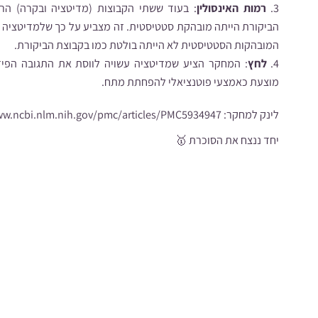
רמות האינסולין
: בעוד ששתי הקבוצות (מדיטציה ובקרה) הראו
הביקורת הייתה מובהקת סטטיסטית. זה מצביע על כך שלמדיטציה עש
המובהקות הסטטיסטית לא הייתה בולטת כמו בקבוצת הביקורת.
לחץ
: המחקר הציע שמדיטציה עשויה לווסת את התגובה הפיזיו
מוצעת כאמצעי פוטנציאלי להפחתת מתח.
לינק למחקר:
ww.ncbi.nlm.nih.gov/pmc/articles/PMC5934947/
יחד ננצח את הסוכרת
🥇