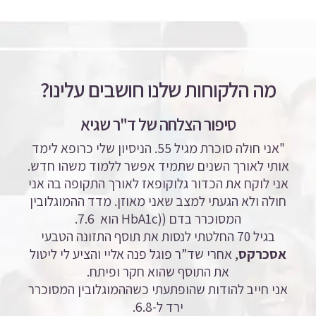
מה הלקוחות שלנו חושבים עלינו?
סיפור הצלחה של ד"ר שגיא
"אני חולה סוכרת מגיל 55. הניסיון שלי כרופא לימד
אותי לאורך השנים שתמיד אפשר ללמוד משהו חדש.
אני לוקח את הכדור גלוקופאז לאורך התקופה בה אני
חולה ולא הגעתי למצב שאני מאוזן. מדד ההמוגלובין
המסוכרר בדם ((HbA1c
הוא 7.6.
בגיל 70 החלטתי לנסות את תוסף התזונה הטבעי
אסכרקס
, אחרי שד”ר פוגל פנה אליי והציע לי ליטול
את התוסף שהוא חקר ופיתח.
אני חייב להודות שהופתעתי כשההמוגלובין המסוכרר
ירד ל-6.8.