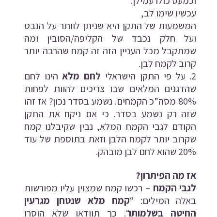
וכמעט כולו עמילן.
עכשיו שימו לב,
המשמעות של התקן היא שניתן לוותר על הנבט
ועל חלק נכבד של הקליפה/הסובין ומה
שמתקבל מכל העניין הזה זה קמח שהרבה יותר
קרוב לקמח לבן.
על פי התקן הישראלי
לחם מלא
הינו לחם
שהדגנים המלאים שבו צריכים להוות לפחות
80% מסה”כ הקמחים. נשמע בסדר נכון? אז זהו
שזה רק נשמע בסדר. כי אם ניקח את התקן
הקודם לגבי הקמח המלא, נבין שקיבלנו קמח
שקרוב יותר לקמח הלבן וזאת בתוספת של עוד
20% שהוא לחם לבן מובהק.
אז מה הפיתרון?
לגבי הקמח
– רכשו קמח שמצוין עליו מפורשות
באלה המילים: “
קמח מלא שנטחן מגרעין
החיטה בשלמותו
“. כך תוודאו שלא הוסרו