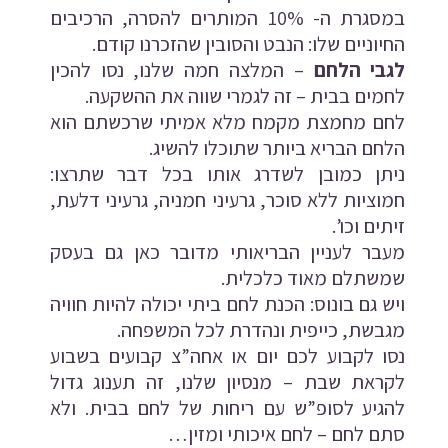
במסגרת ה- 10% המותרים להסרה, הרכיבים
החיוניים שלו: הנבט והסובין שהזכרנו קודם.
לגבי הלחם
– המלצה חמה שלנו, נסו להכין
לחמים בבית – זה לגמרי שווה את ההשקעה.
לחם מחמצת מקמח מלא אמיתי שרכשתם הוא
הלחם הבריא ביותר שתוכלו להשיג.
ניתן כמובן לשדרג אותו בכל דבר שתרצו:
חמוציות ללא סוכר, גרעיני חמניה, גרעיני דלעת,
זיתים וכו’.
מעבר לעניין הבריאותי מדובר כאן גם בעסק
שמשתלם מאוד כלכלית.
ויש גם בונוס: הכנת לחם ביתי יכולה להיות חוויה
מגבשת, כייפית ונהדרת לכל המשפחה.
נסו לקבוע לכם יום או אחה”צ קבועים בשבוע
לקראת שבת – מנסיון שלנו, זה תענוג גדול
להגיע לסופ”ש עם ריחות של לחם בבית. ולא
סתם לחם – לחם איכותי ומזין…