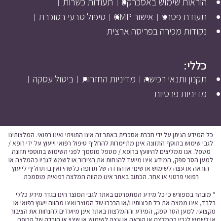
הוראות שימוש באסכרקס
תעודות כשרות
תעודת פטנט
אישור GMP
טיפול טבעי בסוכרת
נקודות מכירה בפריסה ארצית
כללי:
תקנון ותנאי רכישה
מדיניות החזרות
ביטול עסקה
מדיניות פרטיות
כל המידע הניתן על ידי חברת אסכרית באתר זה אינו התוויתי ואינו רפואי. המלצותינו
לגבי שימוש בתוסף התזונה אינן מתיימרות להחליף טיפול רפואי וייעוץ על ידי רופא /
מטפל. אנו ממליצים להיוועץ ברופא / מטפל מוסמך לפני השימוש בתוספי תזונה.
למען הסר ספק, המידע אינו מיועד להנחות את הציבור או לשמש לגביו כהמלצה או
הוראה או עצה לשימוש או שינוי או הורדה של תרופה כלשהי ואין בו תחליף לייעוץ
רפואי פרטני או אחר. הכתוב באתר אינו מהווה המלצה רפואית מוסמכת.
* מובהר במפורש כי כל מידע המתפרסם באתר לגבי המוצר הינו בגדר מידע כללי
בלבד, אינו ממצה את כל תכונותיו ו/או הרכבו של המוצר ואינו מהווה ייעוץ רפואי או
מקצועי. למען הסר ספק, המידע וההמלצות באתר אינן מיועדים להנחות את הציבור
או לשמש לגביו כהמלצה או הוראה או עצה לשימוש או שינוי או הורדה של תרופה