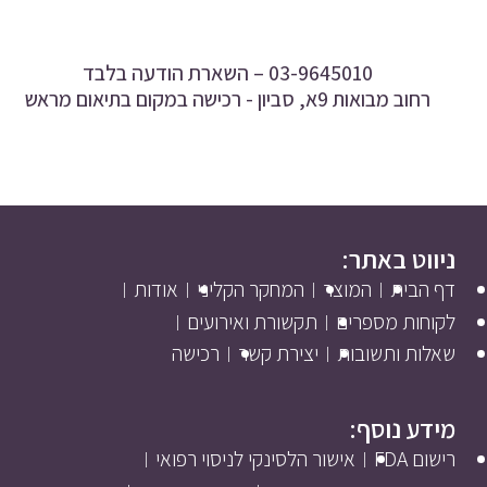
03-9645010 –
השארת הודעה בלבד
רחוב מבואות 9א, סביון - רכישה במקום בתיאום מראש
ניווט באתר:
דף הבית
המוצר
המחקר הקליני
אודות
לקוחות מספרים
תקשורת ואירועים
שאלות ותשובות
יצירת קשר
רכישה
מידע נוסף:
רישום FDA
אישור הלסינקי לניסוי רפואי