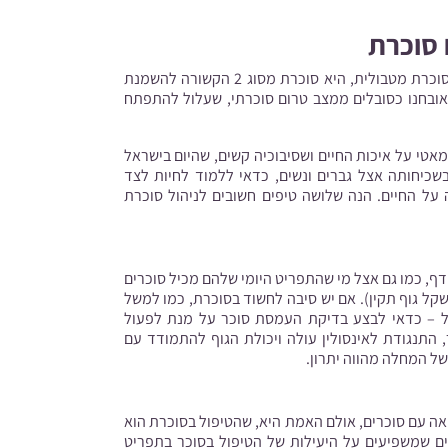
 סוכרת
בישראל, כ – 550,000 חולים פעילים בסוכרת (90% מהם חולים בסוכרת מטבולית, היא סוכרת מסוג 2 הקשורה להשמנת
ה מופרזת של סוכרים בתזונה) ועוד כ – 500,000 כבר אובחנו כסובלים ממצב טרום סוכרתי, שעלול להתפתח
טי על איכות החיים ושסיבוכיה קשים, שהיום בישראל
בשכיחותה אצל גברים ונשים, כדאי ללמוד לחיות לצד
ל החיים. הנה שלושה טיפים חשובים לניהול סוכרת
ף, כמו גם אצל מי שהתפריט היומי שלהם מכיל סוכרים
ל גוף תקין). אם יש סיבה לחשוד בסוכרת, כמו למשל
גיל – כדאי לבצע בדיקת העמסת סוכר על מנת לפעול
 התנגודת לאינסולין עולה ויכולת הגוף להתמודד עם
של המחלה מהווה יתרון.
ה עם סוכרים, אולם האמת היא, שהטיפול בסוכרת הוא
פים שמשפיעים על היעילות של הטיפול בסוכר בתפריט