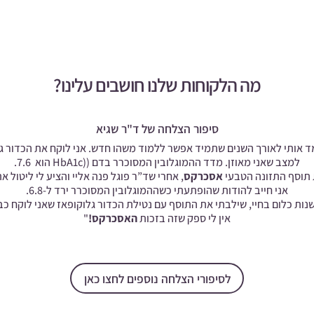
מה הלקוחות שלנו חושבים עלינו?
סיפור הצלחה של ד"ר שגיא
 הניסיון שלי כרופא לימד אותי לאורך השנים שתמיד אפשר ללמוד משהו חדש. אני לוקח את
למצב שאני מאוזן. מדד ההמוגלובין המסוכרר בדם ((HbA1c
הוא 7.6.
אסכרקס
, אחרי שד”ר פוגל פנה אליי והציע לי ליטול 
אני חייב להודות שהופתעתי כשההמוגלובין המסוכרר ירד ל-6.8.
ות כלום בחיי, שילבתי את התוסף עם נטילת הכדור גלוקופאז שאני לוקח כב
אין לי ספק שזה בזכות
האסכרקס!
"
לסיפורי הצלחה נוספים לחצו כאן