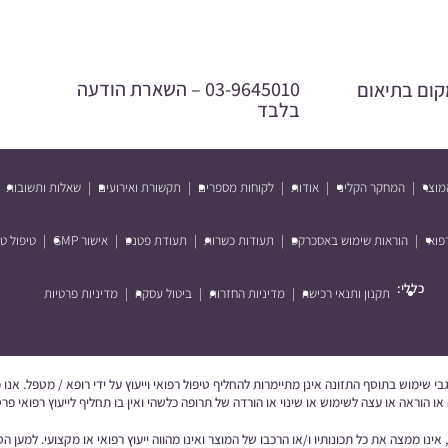
03-9645010 –
השארת הודעה
ישה במקום בתיאום
בלבד
מוצר
המחקר הקליני
אודות
לקוחות מספרים
תקשורת ואירועים
שאלות ותשובות
פואי
הוראות שימוש באסכרקס
תעודות כשרות
תעודת פטנט
אישור GMP
טיפול ט
כללי:
תקנון ותנאי רכישה
מדיניות החזרות
ביטול עסקה
מדיניות פרטיות
לגבי שימוש בתוסף התזונה אינן מתיימרות להחליף טיפול רפואי וייעוץ על ידי רופא / מטפל. א
ו הוראה או עצה לשימוש או שינוי או הורדה של תרופה כלשהי ואין בו תחליף לייעוץ רפואי פ
ינו ממצה את כל תכונותיו ו/או הרכבו של המוצר ואינו מהווה ייעוץ רפואי או מקצועי. למען 