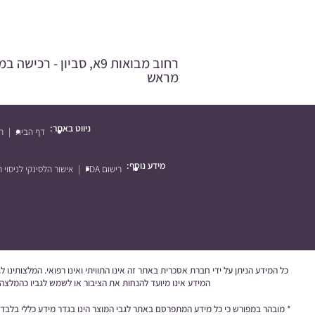
רחוב מבואות 9א, סביון - רכ
מראש
ניווט באתר:
דף הבית
ה
מידע נוסף:
רישום FDA
אישור הלסינקי לניסוי ר
כל המידע הניתן על ידי חברת אסכרית באתר זה אינו התוויתי ואינו רפואי. המלצותינו 
המידע אינו מיועד להנחות את הציבור או לשמש לגביו כהמלצה א
* מובהר במפורש כי כל מידע המתפרסם באתר לגבי המוצר הינו בגדר מידע כללי בלבד, א