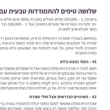
שלושה טיפים להתמודדות טבעית עם
יתר ולצריכ
בתוך זמן לא ארוך לסוכרת.
בהתחשב בעובדה שסוכרת היא מחלה כרונית, שמשפיעה באופן דרמא
סוכרת על הסיבוכים האופייניים שלה היא סיבת המוות הרביעית 
הסוכרת ולנהל אותה, על מנת להפחית את השפעתה הלא נעימה ע
בצורה מיטבית:
#1 – הסוד נמצא בידע
חשוב לזכור כי סוכרת היא מחלה נפוצה אצל מי שסובלים ממשקל עוד
ברמות גבוהות (גם במקרים הנדירים של חילוף חומרים שמאפשר משק
משקל גוף לא תקין, נימול בגפיים, סחרחורת ויותר עייפות מהר
לאבחון הסוכרת בהקדם. כדאי לקחת בחשבון כי ככל שהזמן עובר,
אותה כמות של סוכר יורדת. על כן, תחילת טיפול בשלבים מוקדמים 
#2 – השינויים הנדרשים אצל חולי סוכרת
סוכרת היא מחלה שאפשר לסכם כחוסר יכולת להתמודד בצורה בריא
הרבה יותר הוליסטי מאשר רק ביצוע שינוי תזונתי. מאפיינים נוס