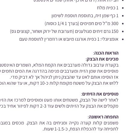
1 כפית מלח
1 כף שמן זית, בתוספת תוספת לשימון
300 מ”ל מים חמימים (בערך 1 1/4 כוסות)
150 גרם זיתים מגולענים (תערובת של ירוק ושחור, קצוצים גס)
אופציונלי: 1 כפית אורגנו מיובש או רוזמרין לתוספת טעם
הוראות הכנה
:
מכינים את הבצק
:
בקערת ערבוב גדולה מערבבים את הקמח המלא, השמרים האינסטנט
מוסיפים את שמן הזית ומערבבים פנימה בהדרגה את המים החמים עד
אז הוסיפו אותם לאט עד שהבצק ניתן לניהול אך לא דביק מדי.
ללוש את הבצק על משטח מקומח קלות כ-10 דקות, או עד שהוא הופך חלק ואלסטי.
מוסיפים את הזיתים
:
לאחר לישה של הבצק, משטחים אותו מעט ומוסיפים למרכז את הזיתי
מקפלים את הבצק על הזיתים ולשים עוד 2-3 דקות לפיזור אחיד בכל הבצק.
התפחה ראשונה
:
משמנים קלות קערה נקייה ומניחים בה את הבצק. מכסים במגבת 
לתפיחה עד להכפלת הנפח, כ-1-1.5 שעות.