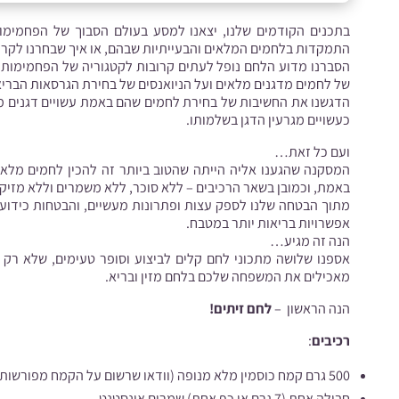
בתכנים הקודמים שלנו, יצאנו למסע בעולם הסבוך של הפחמימות
התמקדות
בלחמים המלאים והבעייתיות שבהם
, או איך שבחרנו לקרו
הסברנו מדוע הלחם נופל לעתים קרובות לקטגוריה של הפחמימות 
של לחמים מדגנים מלאים ועל הניואנסים של בחירת הגרסאות הבריא
הדגשנו את החשיבות של בחירת לחמים שהם באמת עשויים דגנים 
כעשויים מגרעין הדגן בשלמותו.
ועם כל זאת…
המסקנה שהגענו אליה הייתה שהטוב ביותר זה להכין לחמים מלאי
באמת, וכמובן בשאר הרכיבים – ללא סוכר, ללא משמרים וללא מזיקי
מתוך הבטחה שלנו לספק עצות ופתרונות מעשיים, והבטחות כידוע צ
אפשרויות בריאות יותר במטבח.
הנה זה מגיע…
אספנו שלושה מתכוני לחם קלים לביצוע וסופר טעימים, שלא רק 
מאכילים את המשפחה שלכם בלחם מזין ובריא.
הנה הראשון –
לחם זיתים!
רכיבים
:
500 גרם קמח כוסמין מלא מנופה (וודאו שרשום על הקמח מפורשות: “נטחן מהגרעין בשלמותו”),
חבילה אחת (7 גרם או כף אחת) שמרים אינסטנט