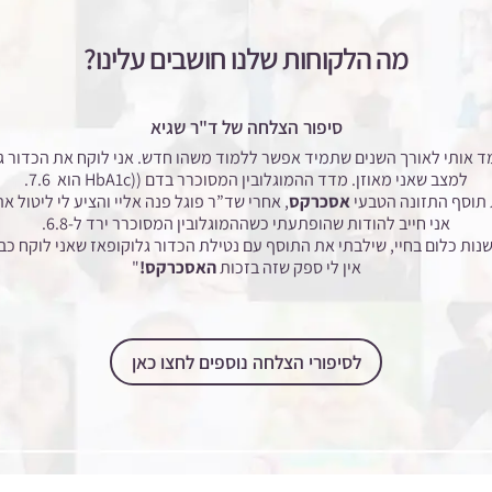
מה הלקוחות שלנו חושבים עלינו?
סיפור הצלחה של ד"ר שגיא
 הניסיון שלי כרופא לימד אותי לאורך השנים שתמיד אפשר ללמוד משהו חדש. אני לוקח את
למצב שאני מאוזן. מדד ההמוגלובין המסוכרר בדם ((HbA1c
הוא 7.6.
אסכרקס
, אחרי שד”ר פוגל פנה אליי והציע לי ליטול 
אני חייב להודות שהופתעתי כשההמוגלובין המסוכרר ירד ל-6.8.
ות כלום בחיי, שילבתי את התוסף עם נטילת הכדור גלוקופאז שאני לוקח כב
אין לי ספק שזה בזכות
האסכרקס!
"
לסיפורי הצלחה נוספים לחצו כאן