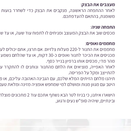
מעצבים את הבצק
:
לאחר ההתפחה הראשונה, מנקבים את הבצק כדי לשחרר בועות אווי
משומנת, בהתאם להעדפתכם.
התפחה שניה
:
מכסים שוב את הבצק המעוצב ומניחים לו לתפוח עוד שעה, או עד ש
מחממים ואופים
:
מחממים את התנור ל-220 מעלות צלזיוס. אם תרצו, אתם יכולים לעשות כמה חתכים על גבי הכיכר עם סכין חדה לקישוט.
מכניסים את הכיכר לתנור ואופים כ-30 
מהר מדי, מכסים אותו ברפיון בנייר כסף.
לאחר האפייה, מוציאים את הלחם מהתנור ונותנים לו להתקרר 
להתייצב ומקל על הפריסה.
תיהנו מלחם הזיתים המלא שלכם, עם הגבינה האהובה עליכם, או פ
היטב עם מגוון מנות ומושלם למי שמחפש אופציה מזינה ומלאת טעם
הישארו איתנו, כי בניוז לטר הבא נשתף אתכם עוד 2 מתכונים מוצלחים וטעימים לא פחות.
ובינתיים, שיהיה סופ”ש נעים ורגוע,