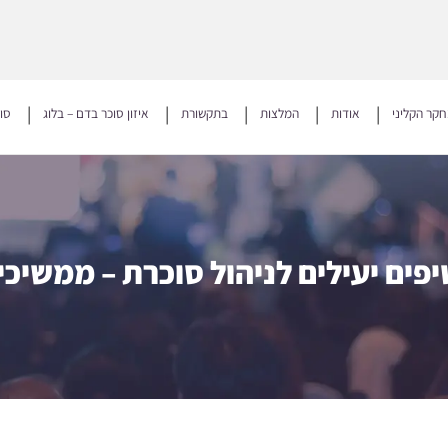
קר הקליני
אודות
המלצות
בתקשורת
איזון סוכר בדם – בלוג
סו