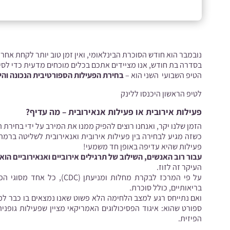
נובמבר הוא חודש הסוכרת הבינלאומי, ואין זמן טוב יותר לקחת אחר
בסדרה בת חודש, אנו מציידים אתכם בכלים מוכחים מדעית כדי לסיי
הטיפ השבועי השני הוא –
בחירת הפעילות הספורטיבית הנכונה והיע
לטיפ הראשון היכנסו
ללינק
פעילות אירובית או פעילות אנאירובית – מה עדיף?
הזמן שלנו יקר, ואנחנו רוצים להפיק ממנו את המירב על ידי בחירת
כשזה מגיע לבחירה בין פעילות אירובית ואנאירובית לשליטה ברמת 
פעילות שהיא עדיפה באופן חד משמעי!
עבור רוב האנשים, השילוב של תרגילים אירוביים ואנאירוביים הו
העיקר זה לזוז.
על פי המרכז לבקרת מחלות ומניעתן (
CDC
), כל אחד מסוגי הפ
בריאותיים, כולל סוכרת.
ואם נתייחס רגע למצב הלחימה הלא פשוט שאנו נמצאים בו כבר למ
ספורט שהוא:
איגוד הפסיכולוגים האמריקאי
מציין שפעילות גופנית
הפיזית.