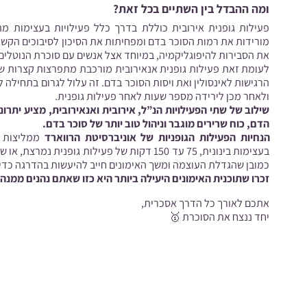
ומה ההבדל בין השתיים בכל זאת?
פעילות גופנית אירובית כוללת בדרך כלל פעילויות בעצימות מתו
מורידות את רמות הסוכר בדם ומפחיתות את הסיכון לסיבוכים הקשור
את הסבירות להיפוגליקמיה, במיוחד אצל אנשים עם סוכרת הנוטלים א
לעומת זאת פעילות גופנית אנאירובית מורכבת מתפרצות קצרות של
הרגישות לאינסולין ואת ויסות הסוכר בדם. זה עלול לגרום בתחילה 
ולאחר מכן לירידה מספר שעות לאחר פעילות גופנית.
שילוב של שתי הפעילויות הנ”ל, אירובית ואנאירובית, מציע יתרונו
הדם, כוח שרירים מוגבר וניהול טוב יותר של סוכר בדם.
הנחיות הפעילות הגופניות של אוניברסיטת הרווארד
בעצימות בינונית, 75 עד 150 דקות של פעילות גופ
כמובן שהגדלת העוצמה ומשך האימונים חייב להיעשות בהדרגה כדי 
זכרו שתוכנית האימונים היעילה ביותר היא כזו שאתם נהנים ממנה
אתכם לאורך כל הדרך אסכרית,
יחד ננצח את הסוכרת
🥇