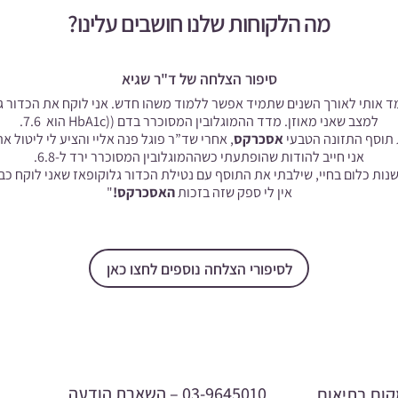
מה הלקוחות שלנו חושבים עלינו?
סיפור הצלחה של ד"ר שגיא
 הניסיון שלי כרופא לימד אותי לאורך השנים שתמיד אפשר ללמוד משהו חדש. אני לוקח את
למצב שאני מאוזן. מדד ההמוגלובין המסוכרר בדם ((HbA1c
הוא 7.6.
אסכרקס
, אחרי שד”ר פוגל פנה אליי והציע לי ליטול 
אני חייב להודות שהופתעתי כשההמוגלובין המסוכרר ירד ל-6.8.
ות כלום בחיי, שילבתי את התוסף עם נטילת הכדור גלוקופאז שאני לוקח כב
אין לי ספק שזה בזכות
האסכרקס!
"
לסיפורי הצלחה נוספים לחצו כאן
03-9645010 –
השארת הודעה
ישה במקום בתיאום