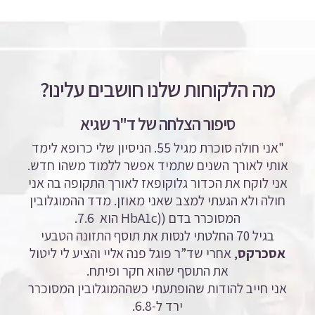
מה הלקוחות שלנו חושבים עלינו?
סיפור הצלחה של ד"ר שגיא
"אני חולה סוכרת מגיל 55. הניסיון שלי כרופא לימד
אותי לאורך השנים שתמיד אפשר ללמוד משהו חדש.
אני לוקח את הכדור גלוקופאז לאורך התקופה בה אני
חולה ולא הגעתי למצב שאני מאוזן. מדד ההמוגלובין
המסוכרר בדם ((HbA1c
הוא 7.6.
בגיל 70 החלטתי לנסות את תוסף התזונה הטבעי
אסכרקס
, אחרי שד”ר פוגל פנה אליי והציע לי ליטול
את התוסף שהוא חקר ופיתח.
אני חייב להודות שהופתעתי כשההמוגלובין המסוכרר
ירד ל-6.8.