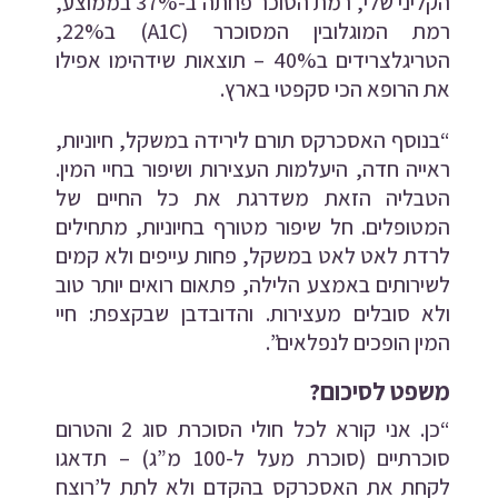
הקליני שלי, רמת הסוכר פחתה ב-37% בממוצע,
רמת המוגלובין המסוכרר (A1C) ב22%,
הטריגלצרידים ב40% – תוצאות שידהימו אפילו
את הרופא הכי סקפטי בארץ.
“בנוסף האסכרקס תורם לירידה במשקל, חיוניות,
ראייה חדה, היעלמות העצירות ושיפור בחיי המין.
הטבליה הזאת משדרגת את כל החיים של
המטופלים. חל שיפור מטורף בחיוניות, מתחילים
לרדת לאט לאט במשקל, פחות עייפים ולא קמים
לשירותים באמצע הלילה, פתאום רואים יותר טוב
ולא סובלים מעצירות. והדובדבן שבקצפת: חיי
המין הופכים לנפלאים”.
משפט לסיכום?
“כן. אני קורא לכל חולי הסוכרת סוג 2 והטרום
סוכרתיים (סוכרת מעל ל-100 מ”ג) – תדאגו
לקחת את האסכרקס בהקדם ולא לתת ל’רוצח