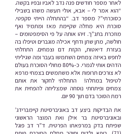
לאחר מספר חודשים פנה נדב לאביו ובפיו בקשה.
“הוא אמר לי – אבא, אולי תעשה משהו בשבילי
כסוכרתי”? מספר דב. “בהתחלה הייתי סקפטי.
סוכרת היא מחלה שקיימת מאז ומתמיד ואף
מוזכרת בתנ”ך. זיהו אותה על פי הסימפטומים –
חולשה, מתן שתן ודחף אכילה מוגברים וטיפלו בה
בעזרת דיאטות, הקזת דם וצמחים. התחלתי
לחפש באיזה צמחים השתמשו בעבר ומה שגיליתי
הדהים אותי לגמרי. כ-80% מחולי הסוכרת בעולם
לא צורכים תרופות אלא משתמשים בצמחי מרפא
לטיפול במחלה! התחלתי לחקור את אותם
צמחים ופיתחתי נוסחה שמצליחה להפחית את
רמת הסוכר בדם תוך 90 יום.
את הבדיקות ביצע דב באוניברסיטת קיימברידג’
ובאוניברסיטת בר אילן ואת המוצר הראשוני
שפיתח בדק במרפאתו הפרטית. ד”ר דב פוגל
(71), רופא ילדים וחוקר מחלת הסוכרת פיתח