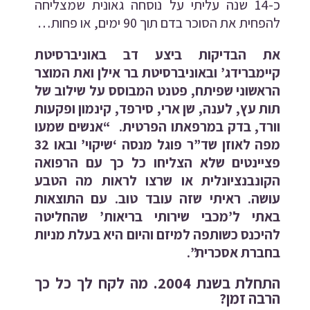
כ-14 שנה עליתי על נוסחה גאונית שמצליחה
להפחית את הסוכר בדם תוך 90 ימים, או פחות…
את הבדיקות ביצע דב באוניברסיטת
קיימברידג’ ובאוניברסיטת בר אילן ואת המוצר
הראשוני שפיתח, פטנט המבוסס על שילוב של
תות עץ, לענה, שן ארי, סירפד, קינמון ופקעות
וורד, בדק במרפאתו הפרטית. “אנשים שמעו
מפה לאוזן שד”ר פוגל מנסה ‘שיקוי’ ובאו 32
פציינטים שלא הצליחו כל כך עם הרפואה
הקונבנציונלית או שרצו לראות מה הטבע
עושה. ראיתי שזה עובד טוב. עם התוצאות
באתי ל’מכבי שירותי בריאות’ שהחליטה
להיכנס כשותפה למיזם והיום היא בעלת מניות
בחברת אסכרית”.
התחלת בשנת 2004. מה לקח לך כל כך
הרבה זמן?